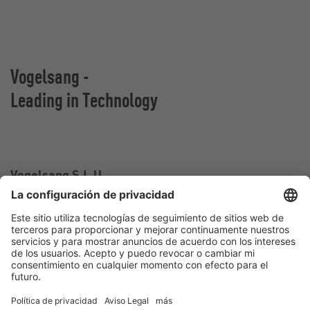
Vogelsang -
Leading in Technology
Vogelsang S.L.U.
Carrer Falcó, 10-12,
43810 El Pla de Santa Maria, Tarragona
España
Contacto
Teléfono:
+34 977 60 67 33
Correo electrónico:
spain@vogelsang.info