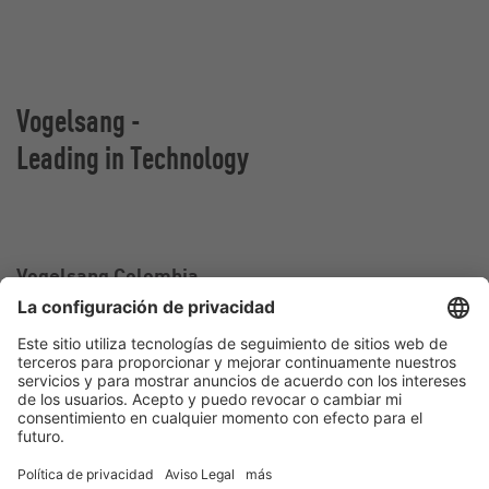
Vogelsang -
Leading in Technology
Vogelsang Colombia
Oficina de ventas en Colombia
Calle 2 sur#
25-217 Medellín
Colombia
Contact
Tel.:
+57 300 87 73 858