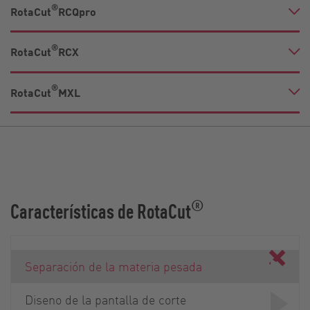
®
RotaCut
RCQpro
®
RotaCut
RCX
®
RotaCut
MXL
®
Características de RotaCut
Separación de la materia pesada
Diseno de la pantalla de corte