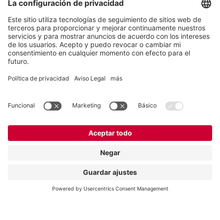
Vogelsang -
Leading in Technology
Vogelsang Colombia
Oficina de ventas en Colombia
Calle 2 sur#
25-217 Medellín
Colombia
Contact
Tel.:
+57 300 87 73 858
E-Mail:
colombia@vogelsang.info