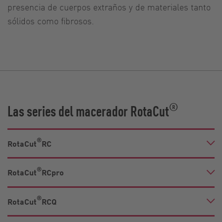
presencia de cuerpos extraños y de materiales tanto
sólidos como fibrosos.
®
Las series del macerador RotaCut
®
RotaCut
RC
®
RotaCut
RCpro
®
RotaCut
RCQ