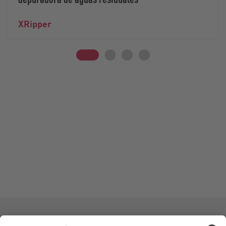
XRipper