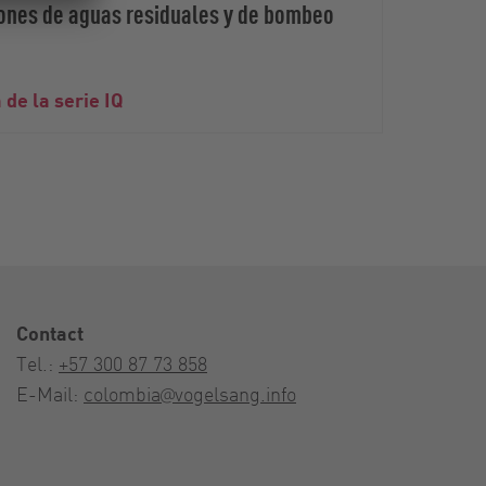
iones de aguas residuales y de bombeo
Tecno
de la serie IQ
impul
Contact
Tel.:
+57 300 87 73 858
E-Mail:
colombia@vogelsang.info