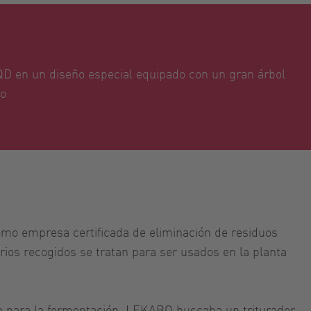
 en un diseño especial equipado con un gran árbol
do
omo empresa certificada de eliminación de residuos
os recogidos se tratan para ser usados en la planta
a para la fermentación, LEKABO buscaba un triturador