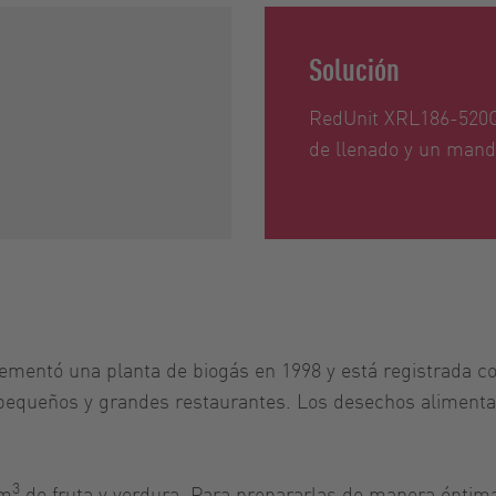
Solución
RedUnit XRL186-520QD
de llenado y un man
lementó una planta de biogás en 1998 y está registrada c
equeños y grandes restaurantes. Los desechos alimentari
3
 m
de fruta y verdura. Para prepararlas de manera óptim