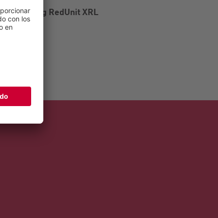
Vogelsang RedUnit XRL