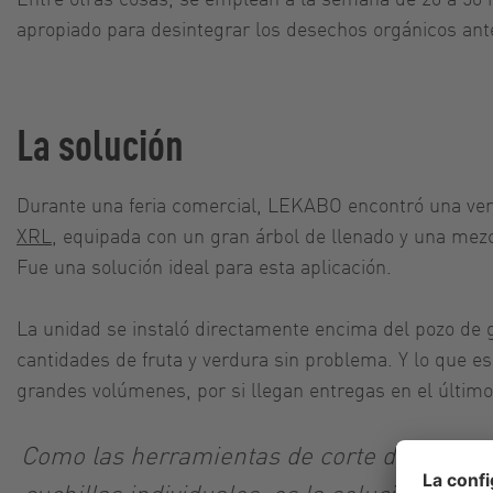
apropiado para desintegrar los desechos orgánicos antes
La solución
Durante una feria comercial, LEKABO encontró una ver
XRL
, equipada con un gran árbol de llenado y una mez
Fue una solución ideal para esta aplicación.
La unidad se instaló directamente encima del pozo de gr
cantidades de fruta y verdura sin problema. Y lo que e
grandes volúmenes, por si llegan entregas en el últim
Como las herramientas de corte del RedU
cuchillas individuales, es la solución perf