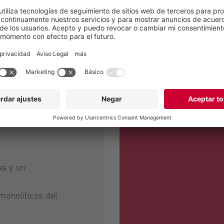
te.
enen
as y un
monolíticos del