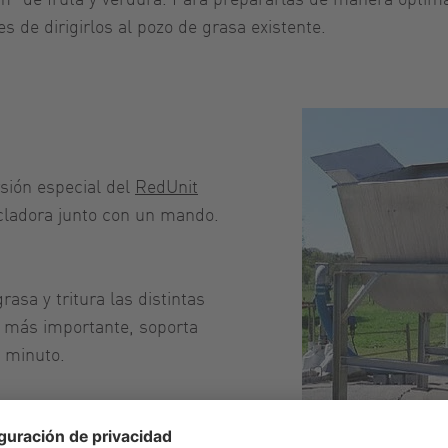
 de dirigirlos al pozo de grasa existente.
sión especial del
RedUnit
cladora junto con un mando.
asa y tritura las distintas
s más importante, soporta
o minuto.
nit no se componen de
ecta para garantizar un