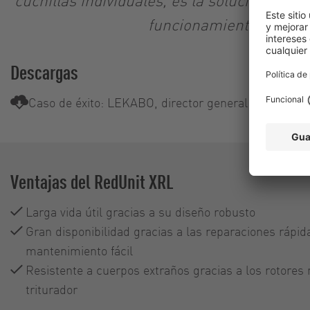
funcionamiento eficien
Descargas
Caso de éxito: LEKABO, director general Bruno Le
Ventajas del RedUnit XRL
Larga vida útil gracias a su diseño robusto
Gran disponibilidad gracias a las reparaciones rápid
mantenimiento fácil
Resistente a cuerpos extraños gracias a los rotores 
triturador