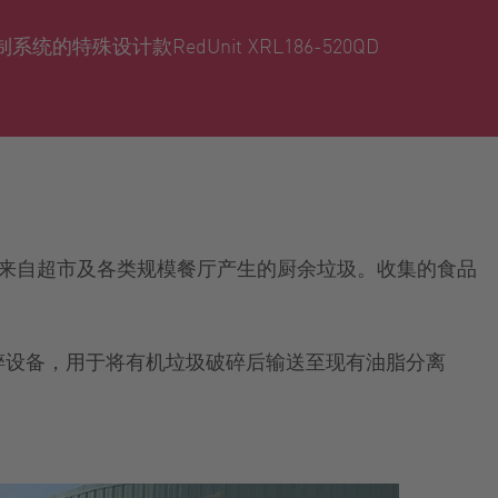
的特殊设计款RedUnit XRL186-520QD
处理来自超市及各类规模餐厅产生的厨余垃圾。收集的食品
粉碎设备，用于将有机垃圾破碎后输送至现有油脂分离