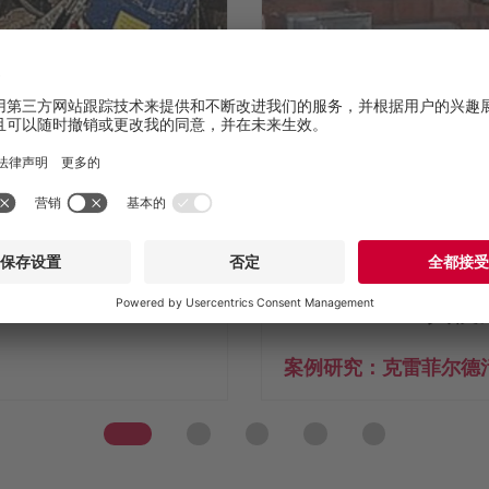
®
RotaCut RC
：粪便
案例研究：克雷菲尔德