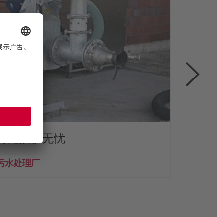
污泥接收无忧
污水处理厂
案例