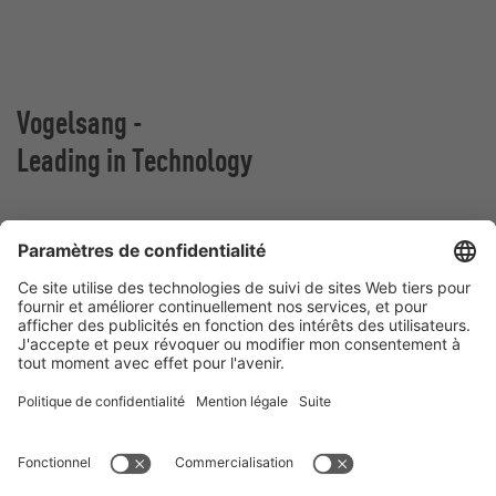
Vogelsang -
Leading in Technology
VOGELSANG BELGIUM N.V.
Slingerstraat 50
8820 Torhout
Belgique
Contact
Téléphone:
+32 51 81 96 40
E-Mail:
belgium@vogelsang.info