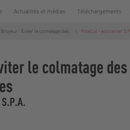
e
Actualités et médias
Téléchargements
Broyeur : Éviter le colmatage des...
RotaCut - eco center S.P
viter le colmatage de
ses
 S.P.A.