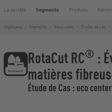
La société
Segments
Produits
Servic
Vogelsang
Segments
Eaux usées
Études de cas
®
RotaCut RC
: É
matières fibreu
Étude de Cas : eco center