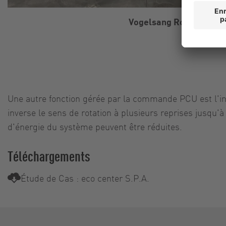
Vogelsang RotaCut
Une autre fonction gérée par la commande PCU est l'in
inverse le sens de rotation à plusieurs reprises jusqu
d'énergie du système peuvent être réduites.
Téléchargements
Étude de Cas : eco center S.P.A.