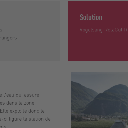
Solution
es
Vogelsang RotaCut R
trangers
e l'eau qui assure
es dans la zone
Elle exploite donc le
-ci figure la station de
nts.