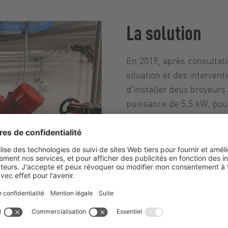
La solution
En 2019, après consultat
situation et des intervent
d'installer deux broyeur
puissance de 5,5 kW, pou
colmatage. La conception e
nécessaire de modifier la 
Le RotaCut sépare les mat
dans le pot et en coupan
dans les pompes. Ainsi, l
déshydratation sans mati
homogénéité. Les machin