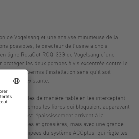
ion de Vogelsang et une analyse minutieuse de la
ions possibles, le directeur de l'usine a choisi
s en ligne RotaCut RCQ-33G de Vogelsang d'une
r protéger les deux pompes à vis excentrée contre le
n ligne a permis l'installation sans qu'il soit
tuyauterie existante.
ières lourdes de manière fiable en les interceptant
t en même temps les fibres qui bloquaient auparavant
es boues post-épaississement arrivent à la
ères fibreuses et grossières, mais avec une grande
es sont équipées du système ACCplus, qui règle les