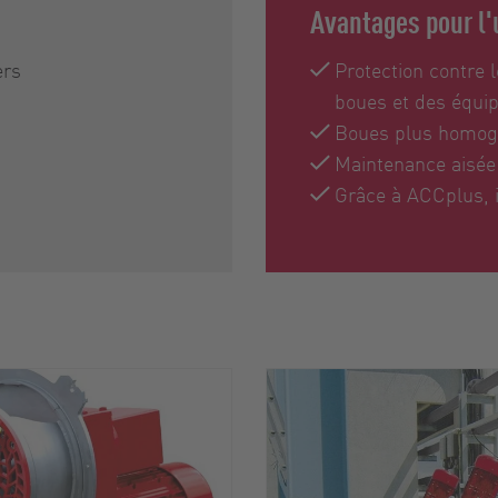
Avantages pour l'
ers
Protection contre
boues et des équi
Boues plus homogè
Maintenance aisée 
Grâce à ACCplus, il