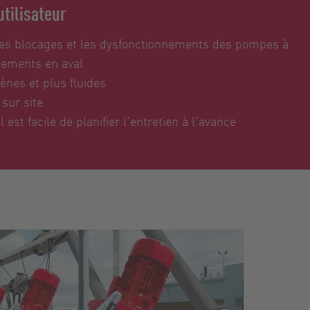
utilisateur
 les blocages et les dysfonctionnements des pompes à
pements en aval
nes et plus fluides
sur site
 est facile de planifier l'entretien à l'avance