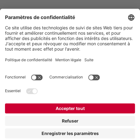
Vogelsang -
Leading in Technology
VOGELSANG BELGIUM N.V.
Slingerstraat 50
8820 Torhout
Belgique