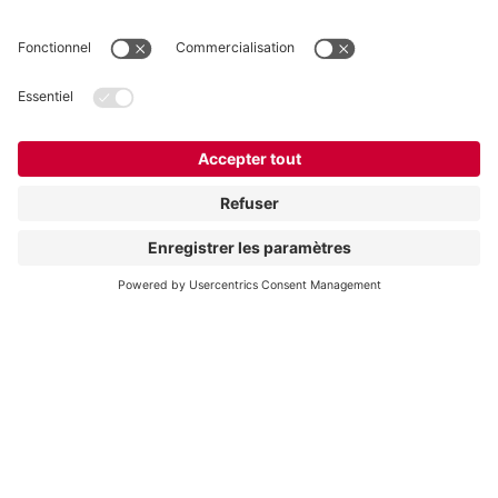
VOGELSANG BELGIUM N.V.
Slingerstraat 50
8820 Torhout
Belgique
Contact
Téléphone:
+32 51 81 96 40
E-Mail:
belgium@vogelsang.info
Contact
Mentions légales
Politique de confidentialité