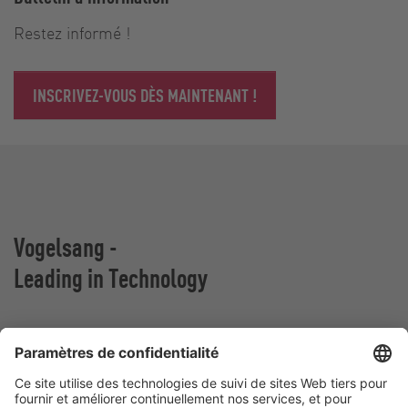
Restez informé !
INSCRIVEZ-VOUS DÈS MAINTENANT !
Vogelsang -
Leading in Technology
VOGELSANG BELGIUM N.V.
Slingerstraat 50