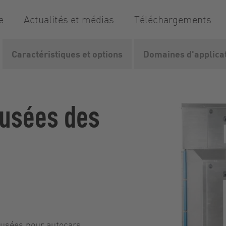
e
Actualités et médias
Téléchargements
Caractéristiques et options
Domaines d'applica
.
Bus
RoadPump
 usées des
 usées pour autocars