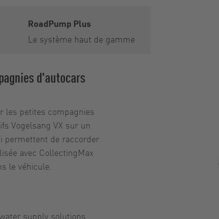
RoadPump Plus
Le système haut de gamme
mpagnies d'autocars
r les petites compagnies
ifs Vogelsang VX sur un
ui permettent de raccorder
lisée avec CollectingMax
s le véhicule.
water supply solutions