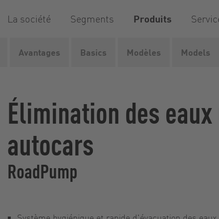
La société
Segments
Produits
Servic
Avantages
Basics
Modèles
Models
Vogelsang
Produits
Systèmes d'approvisionnement et..
Élimination des eaux
autocars
RoadPump
Système hygiénique et rapide d'évacuation des eaux