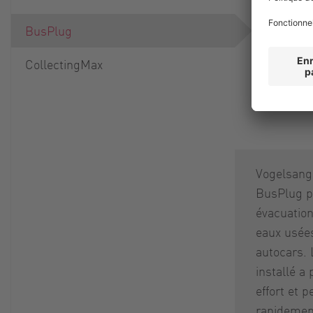
BusPlug
CollectingMax
Vogelsang
BusPlug p
évacuation
eaux usées
autocars. 
installé a
effort et 
rapidement