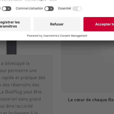
 a développé le
our permettre une
 rapide et pratique des
 des réservoirs des
Le BusPlug peut être
 posteriori sans grand
Le cœur de chaque Ro
peut être raccordé
 et facilement à la