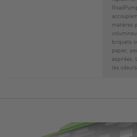
RoadPump
accouplem
matières p
volumineus
briquets o
papier, pe
aspirées. 
les odeur