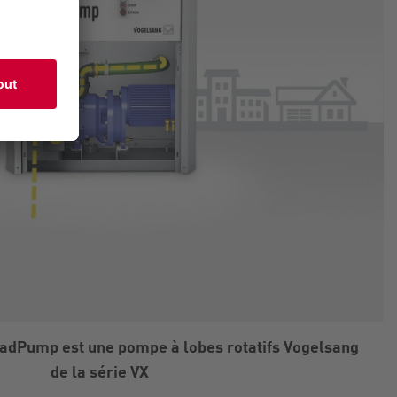
adPump est une pompe à lobes rotatifs Vogelsang
de la série VX