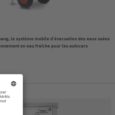
ng, le système mobile d'évacuation des eaux usées
onnement en eau fraîche pour les autocars