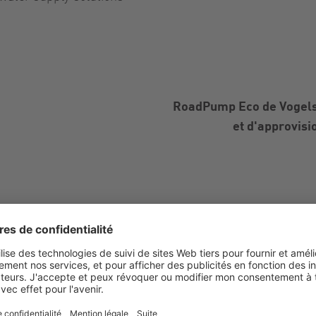
RoadPump Eco de Vogelsa
et d'approvisi
adPump