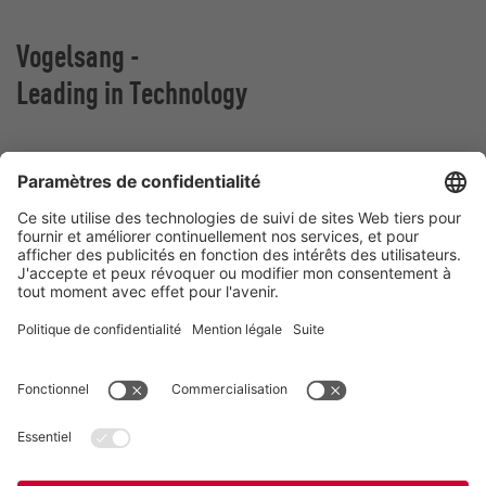
Vogelsang -
Leading in Technology
VOGELSANG BELGIUM N.V.
Slingerstraat 50
8820 Torhout
Belgique
Contact
Téléphone:
+32 51 81 96 40
E-Mail:
belgium@vogelsang.info