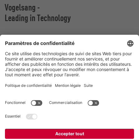
Vogelsang -
Leading in Technology
Vogelsang France
Z.A. De Fontgrave
26740 Montboucher sur Jabron
France
Contact
Téléphone:
+ (33) 04.75.52.74.50
france@vogelsang.info