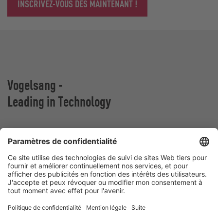
INSCRIVEZ-VOUS DÈS MAINTENANT !
Vogelsang -
Leading in Technology
Vogelsang France
Z.A. De Fontgrave
26740 Montboucher sur Jabron
France