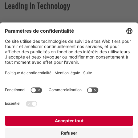
Leading in Technology
Vogelsang France
Z.A. De Fontgrave
26740 Montboucher sur Jabron
France
Contact
Téléphone:
+ (33) 04.75.52.74.50
france@vogelsang.info