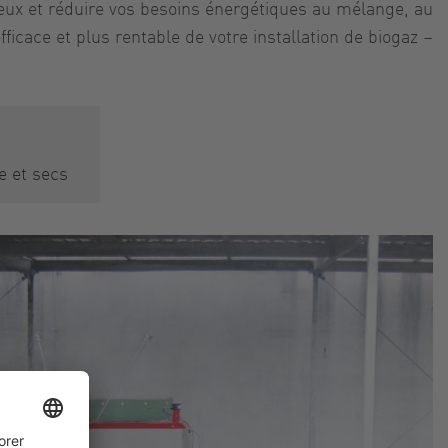
eux et réduire vos besoins énergétiques au mélange, au
cace et plus rentable de votre installation de biogaz –
e et secs