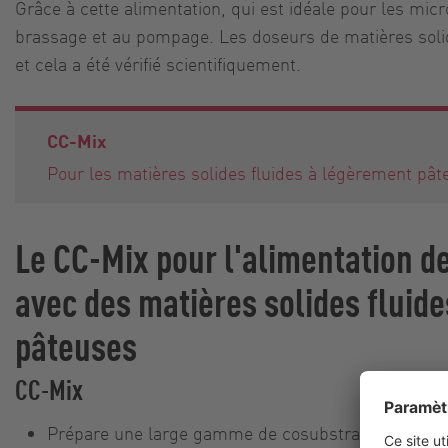
Grâce à cette alimentation, qui est idéale pour les m
brassage et au pompage. Les doseurs de matières solide
et cela a été vérifié scientifiquement.
CC-Mix
Pour les matières solides fluides à légèrement pât
Le CC-Mix pour l'alimentation d
avec des matières solides fluid
pâteuses
CC-Mix
Prépare une large gamme de cosubstrats en les t