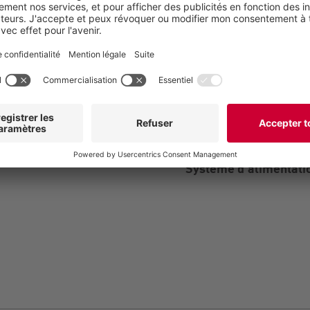
ité de pompage
s
 système
Système d'alimentatio