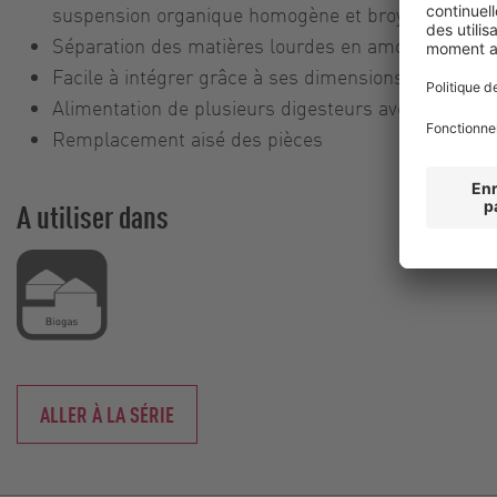
suspension organique homogène et broyée.
Séparation des matières lourdes en amont de l'un
Facile à intégrer grâce à ses dimensions compacte
Alimentation de plusieurs digesteurs avec un seul
Remplacement aisé des pièces
A utiliser dans
ALLER À LA SÉRIE