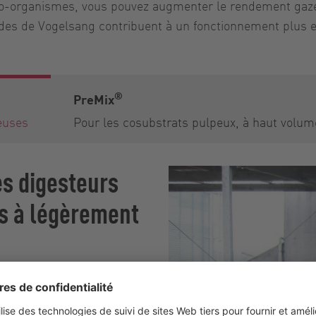
icro-organismes, vous pouvez augmenter le rendement gaz
s de Vogelsang contribuent à un fonctionnement plus effi
®
PreMix
euses
Pour les cosubstrats pulpeux, à haut volum
es digesteurs
es à légèrement
ransformant en une