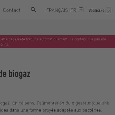
Contact
FRANÇAIS (FR)
Cette page a été traduite automatiquement. Le contenu n'a pas été
vérifié.
de biogaz
ogaz. En ce sens, l'alimentation du digesteur joue une
olides dans une forme broyée adaptée aux bactéries.