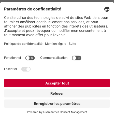
Vogelsang France
Z.A. De Fontgrave
26740 Montboucher sur Jabron
France
Contact
Téléphone:
+ (33) 04.75.52.74.50
france@vogelsang.info
Contact
Mentions légales
Politique de confidentialité