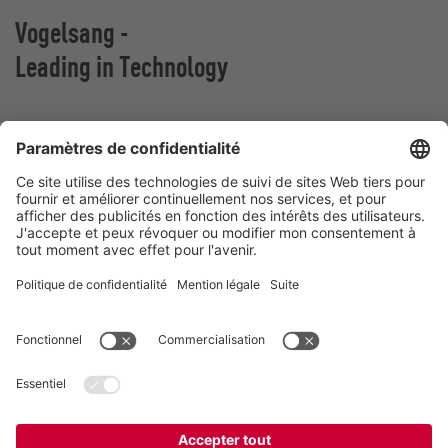
Vogelsang -
Leading in Technology
Vogelsang France
Z.A. De Fontgrave
26740 Montboucher sur Jabron
France
Contact
Téléphone:
+ (33) 04.75.52.74.50
france@vogelsang.info