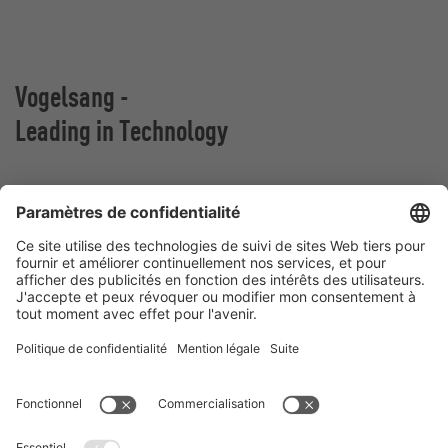
Vogelsang -
Leading in Technology
Vogelsang France
Z.A. De Fontgrave
26740 Montboucher sur Jabron
France
Contact
Téléphone:
+ (33) 04.75.52.74.50
france@vogelsang.info