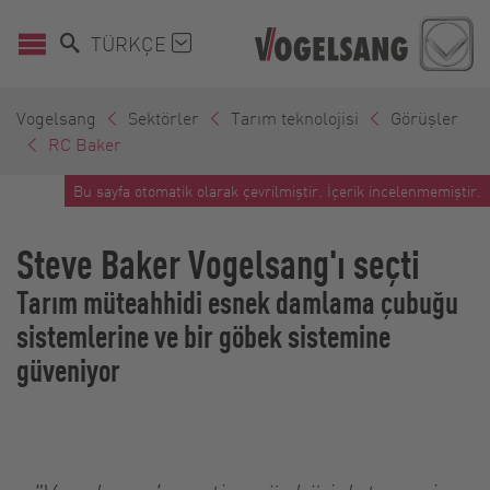
TÜRKÇE
Vogelsang
Sektörler
Tarım teknolojisi
Görüşler
RC Baker
Bu sayfa otomatik olarak çevrilmiştir. İçerik incelenmemiştir.
Steve Baker Vogelsang'ı seçti
Tarım müteahhidi esnek damlama çubuğu
sistemlerine ve bir göbek sistemine
güveniyor