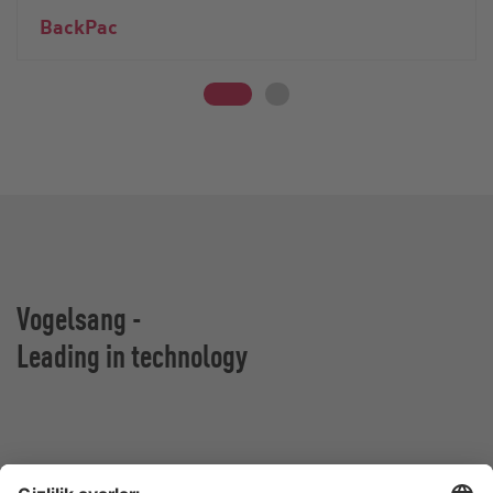
BackPac
Vogelsang -
Leading in technology
Vogelsang GmbH & Co. KG