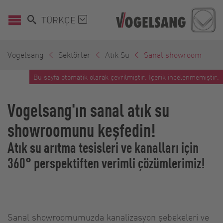
TÜRKÇE
Vogelsang
Sektörler
Atık Su
Sanal showroom
Bu sayfa otomatik olarak çevrilmiştir. İçerik incelenmemiştir.
Vogelsang'ın sanal atık su
showroomunu keşfedin!
Atık su arıtma tesisleri ve kanalları için
360° perspektiften verimli çözümlerimiz!
Sanal showroomumuzda kanalizasyon şebekeleri ve