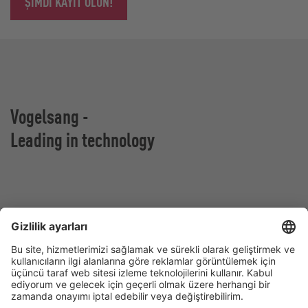
ŞIMDI KAYIT OLUN!
Vogelsang -
Leading in technology
Vogelsang GmbH & Co. KG
Holthoege 10-14
49632 Essen (Oldenburg)
Almanya