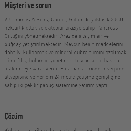
Müşteri ve sorun
VJ Thomas & Sons, Cardiff, Galler'de yaklaşık 2.500
hektarlık otlak ve ekilebilir araziye sahip Pancross
Çiftliğini yönetmektedir. Arazide silaj, mısır ve
buğday yetiştirilmektedir. Mevcut besin maddelerini
daha iyi kullanmak ve mineral gübre alımını azaltmak
için çiftlik, bulamaç yönetimini tekrar kendi başına
üstlenmeye karar verdi. Bu amaçla, modern serpme
altyapısına ve her biri 24 metre çalışma genişliğine
sahip iki çekilir pabuç sistemine yatırım yaptı.
Çözüm
Kullanılan çekilir pabuç sistemleri, önce büyük