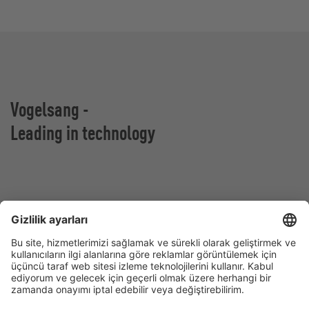
Vogelsang -
Leading in technology
Vogelsang GmbH & Co. KG
Holthoege 10-14
49632 Essen (Oldenburg)
Almanya
İletişim