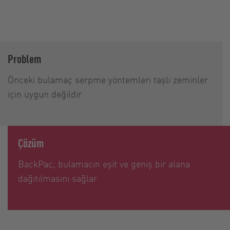
Problem
Önceki bulamaç serpme yöntemleri taşlı zeminler
için uygun değildir
Çözüm
BackPac, bulamacın eşit ve geniş bir alana
dağıtılmasını sağlar