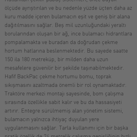
ölçüde ayrıştırılan ve bu nedenle yüzde üçten daha az
kuru madde içeren bulamacın eşit ve geniş bir alana
dağıtılmasını sağlar. Beş mil uzunluğundaki yeraltı
borularından oluşan bir ağ, ince bulamacı hidrantlara
pompalamakta ve buradan da doğrudan çekme
hortum hatlarına beslenmektedir. Bu sayede saatte
150 ila 180 metreküp, bir milden daha uzun
mesafelere güvenilir bir şekilde taşınabilmektedir.
Hafif BackPac çekme hortumu bomu, toprak
sıkışmasını azaltmada önemli bir rol oynamaktadır.
Traktöre merkezi montajı sayesinde, bom çalışma
sırasında özellikle sabit kalır ve bu da hassasiyeti
artırır. Entegre sürülmemiş alan yönetim sistemi,
bulamacın yalnızca ihtiyaç duyulan yere
uygulanmasını sağlar. Tarla kullanımı için bir başka
pratik özellik de 24 metrelik çalışma genişliğinin hızlı