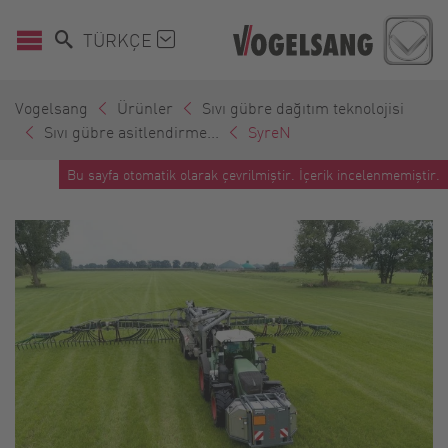
TÜRKÇE
Vogelsang
Ürünler
Sıvı gübre dağıtım teknolojisi
Sıvı gübre asitlendirme...
SyreN
Bu sayfa otomatik olarak çevrilmiştir. İçerik incelenmemiştir.