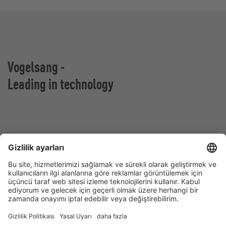
Vogelsang -
Leading in technology
Vogelsang GmbH & Co. KG
Holthoege 10-14
49632 Essen (Oldenburg)
Almanya
İletişim
Tel:
+49 5434 83 0