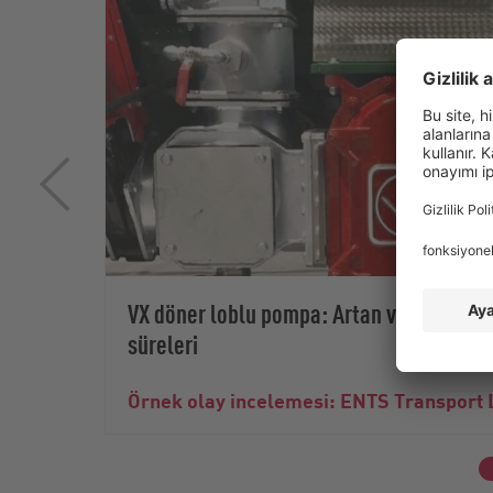
VX döner loblu pompa: Artan verimlilik v
süreleri
Örnek olay incelemesi: ENTS Transport