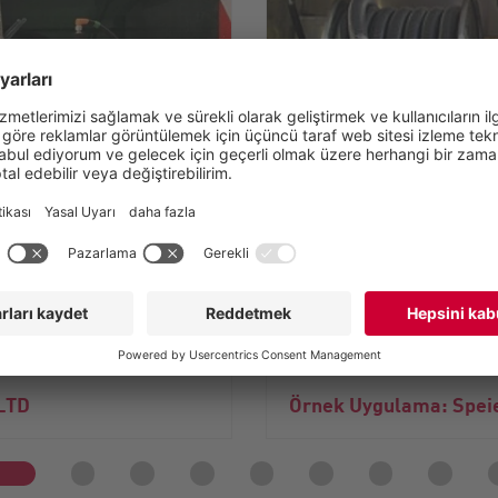
e yarıya inen yükleme
VX Serisi: Tankerler i
azaltılması
 LTD
Örnek Uygulama: Spe