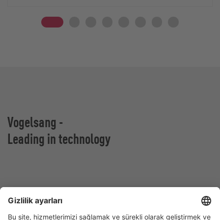
Vogelsang -
Leading in technology
Vogelsang GmbH & Co. KG
Holthoege 10-14
49632 Essen (Oldenburg)