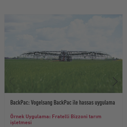
BackPac: Vogelsang BackPac ile hassas uygulama
Örnek Uygulama: Fratelli Bizzoni tarım
işletmesi