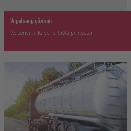
Vogelsang çözümü
VX serisi ve IQ serisi loblu pompalar