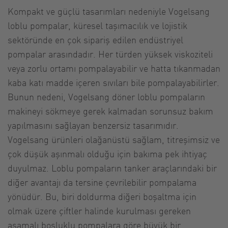
Kompakt ve güçlü tasarımları nedeniyle Vogelsang
loblu pompalar, küresel taşımacılık ve lojistik
sektöründe en çok sipariş edilen endüstriyel
pompalar arasındadır. Her türden yüksek viskoziteli
veya zorlu ortamı pompalayabilir ve hatta tıkanmadan
kaba katı madde içeren sıvıları bile pompalayabilirler.
Bunun nedeni, Vogelsang döner loblu pompaların
makineyi sökmeye gerek kalmadan sorunsuz bakım
yapılmasını sağlayan benzersiz tasarımıdır.
Vogelsang ürünleri olağanüstü sağlam, titreşimsiz ve
çok düşük aşınmalı olduğu için bakıma pek ihtiyaç
duyulmaz. Loblu pompaların tanker araçlarındaki bir
diğer avantajı da tersine çevrilebilir pompalama
yönüdür. Bu, biri doldurma diğeri boşaltma için
olmak üzere çiftler halinde kurulması gereken
aşamalı boşluklu pompalara göre büyük bir