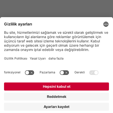
Vogelsang GmbH & Co. KG
Holthoege 10-14
49632 Essen (Oldenburg)
Almanya
İletişim
Tel:
+49 5434 83 0
E-Mail:
germany@vogelsang.info
İletişim
Künye
Gizlilik Politikası