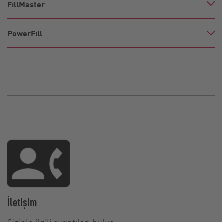
FillMaster
PowerFill
İletişim
Sizinle ilgili ayrıntıları bulun