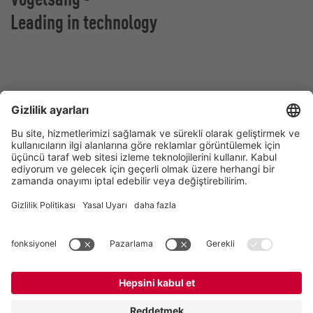
Leading in technology
Vogelsang GmbH & Co. KG
Holthoege 10-14
49632 Essen (Oldenburg)
Almanya
İletişim
Tel:
+49 5434 83 0
E-Mail:
germany@vogelsang.info