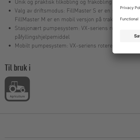
Unik og praktisk tilkobling og frakobling av slanger
Valg av driftsmodus: FillMaster S er en stasjonær t
FillMaster M er en mobil versjon på traktoren
Stasjonært pumpesystem: VX-seriens roterende lo
påfyllingshjelpemiddel
Mobilt pumpesystem: VX-seriens roterende lobep
Til bruk i