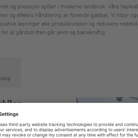
vitet og presisjon spiller i moderne landbruk. Våre høykval
sikker og effektiv håndtering av flytende gjødsel. Vi tilby
novative løsninger øke produktiviteten og redusere nedetide
 for at gårdsdriften går jevnt og bærekraftig.
skip
kbiler