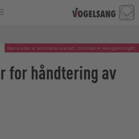
Denne siden er automatisk oversatt. Innholdet er ikke gjennomgått.
r for håndtering av