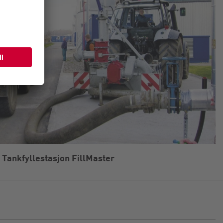
Tankfyllestasjon FillMaster