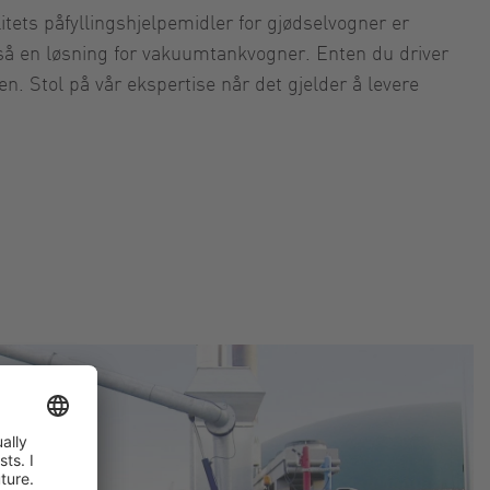
itets påfyllingshjelpemidler for gjødselvogner er
r også en løsning for vakuumtankvogner. Enten du driver
n. Stol på vår ekspertise når det gjelder å levere