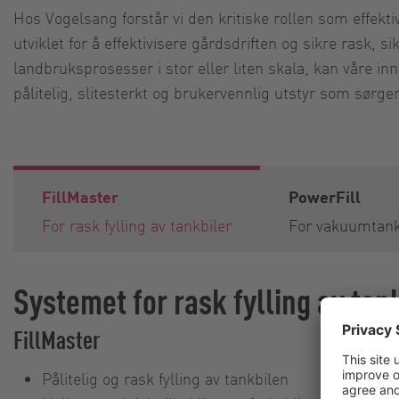
Hos Vogelsang forstår vi den kritiske rollen som effekti
utviklet for å effektivisere gårdsdriften og sikre rask, 
landbruksprosesser i stor eller liten skala, kan våre in
pålitelig, slitesterkt og brukervennlig utstyr som sørger
FillMaster
PowerFill
For rask fylling av tankbiler
For vakuumtank
Systemet for rask fylling av tan
FillMaster
Pålitelig og rask fylling av tankbilen