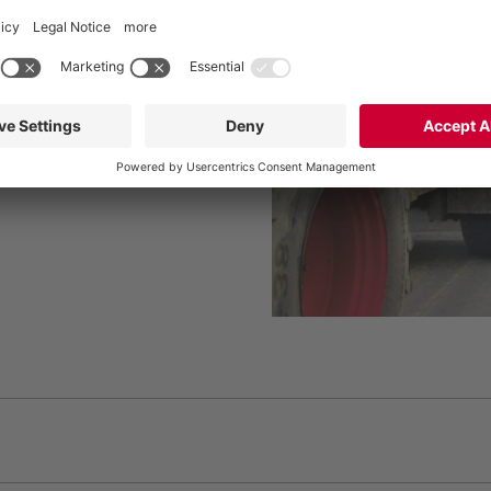
ankbilfyllestasjon, og
bepumpe eller PowerFill
umper