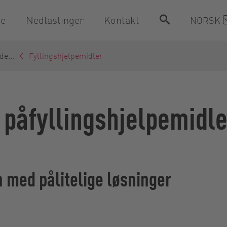
ce
Nedlastinger
Kontakt
NORSK
de...
Fyllingshjelpemidler
e påfyllingshjelpemidle
 med pålitelige løsninger