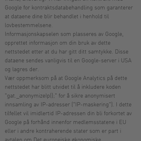
Google for kontraktsdatabehandling som garanterer
at dataene dine blir behandlet i henhold til
lovbestemmelsene.
Informasjonskapselen som plasseres av Google,
opprettet informasjon om din bruk av dette
nettstedet etter at du har gitt ditt samtykke. Disse
dataene sendes vanligvis til en Google-server i USA
og lagres der.
Vær oppmerksom på at Google Analytics på dette
nettstedet har blitt utvidet til å inkludere koden
"gat._anonymizeIp();" for å sikre anonymisert
innsamling av IP-adresser ("IP-maskering"). I dette
tilfellet vil imidlertid IP-adressen din bli forkortet av
Google på forhånd innenfor medlemsstatene i EU
eller i andre kontraherende stater som er part i
avtalen om Det europeiske økonomiske