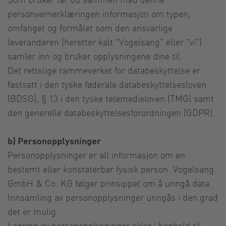
personvernerklæringen informasjon om typen,
omfanget og formålet som den ansvarlige
leverandøren (heretter kalt "Vogelsang" eller "vi")
samler inn og bruker opplysningene dine til.
Det rettslige rammeverket for databeskyttelse er
fastsatt i den tyske føderale databeskyttelsesloven
(BDSG), § 13 i den tyske telemedieloven (TMG) samt
den generelle databeskyttelsesforordningen (GDPR).
b) Personopplysninger
Personopplysninger er all informasjon om en
bestemt eller konstaterbar fysisk person. Vogelsang
GmbH & Co. KG følger prinsippet om å unngå data.
Innsamling av personopplysninger unngås i den grad
det er mulig.
Lagring av personopplysninger skjer i henhold til