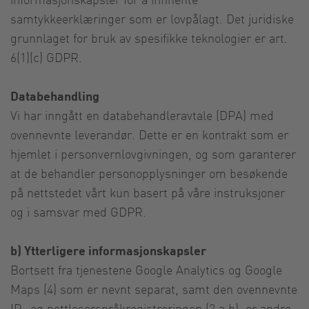
samtykkeerklæringer som er lovpålagt. Det juridiske
grunnlaget for bruk av spesifikke teknologier er art.
6(1)(c) GDPR.
Databehandling
Vi har inngått en databehandleravtale (DPA) med
ovennevnte leverandør. Dette er en kontrakt som er
hjemlet i personvernlovgivningen, og som garanterer
at de behandler personopplysninger om besøkende
på nettstedet vårt kun basert på våre instruksjoner
og i samsvar med GDPR.
b) Ytterligere informasjonskapsler
Bortsett fra tjenestene Google Analytics og Google
Maps (4) som er nevnt separat, samt den ovennevnte
IP- og nettleserspråkregistreringen (2 a,b), er andre