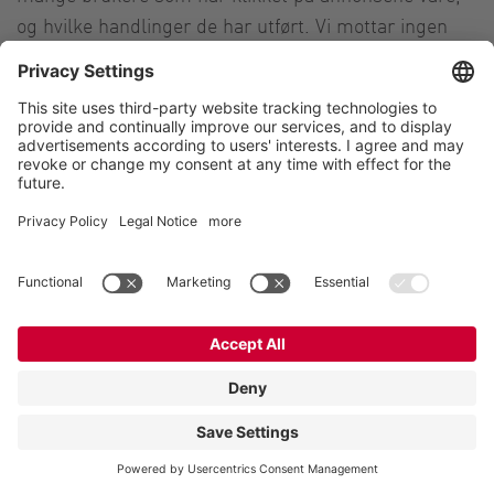
og hvilke handlinger de har utført. Vi mottar ingen
informasjon som gjør det mulig for oss å identifisere
brukerne personlig. Google bruker
informasjonskapsler eller tilsvarende
gjenkjennelsesteknologier for identifikasjonsformål.
Vi bruker Google Conversion Tracking på grunnlag av
art. 6(1)(f) GDPR. Operatøren av nettstedet har en
legitim interesse i å analysere brukermønsteret med
det formål å optimalisere både operatørens
nettpresentasjon og annonsering. Hvis det ble bedt
om en samtykkeerklæring (f.eks. vedrørende lagring
av informasjonskapsler), skal behandlingen
utelukkende skje på grunnlag av art. 6(1)(a) GDPR;
det gitte samtykket kan tilbakekalles når som helst.
For mer informasjon om Googles