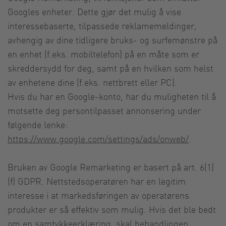
Googles enheter. Dette gjør det mulig å vise
interessebaserte, tilpassede reklamemeldinger,
avhengig av dine tidligere bruks- og surfemønstre på
en enhet (f.eks. mobiltelefon) på en måte som er
skreddersydd for deg, samt på en hvilken som helst
av enhetene dine (f.eks. nettbrett eller PC).
Hvis du har en Google-konto, har du muligheten til å
motsette deg persontilpasset annonsering under
følgende lenke:
https://www.google.com/settings/ads/onweb/
.
Bruken av Google Remarketing er basert på art. 6(1)
(f) GDPR. Nettstedsoperatøren har en legitim
interesse i at markedsføringen av operatørens
produkter er så effektiv som mulig. Hvis det ble bedt
om en samtykkeerklæring, skal behandlingen