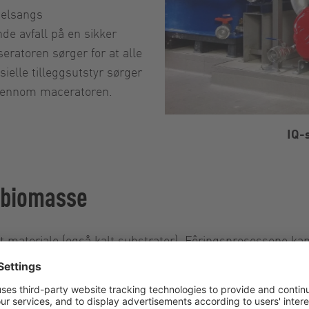
gelsangs
de avfall på en sikker
atoren sørger for at alle
sielle tilleggsutstyr sørger
gjennom maceratoren.
IQ-
r biomasse
 materiale (også kalt substrater). Fôringsprosessene kan g
fast materiale føres råstoffet direkte inn i råtnetanken.
en organiske suspensjonen. Den største fordelen med denn
res av omrørerne i råtnetanken, noe som bare er mulig ve