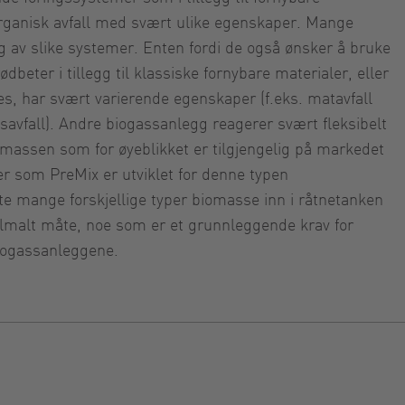
organisk avfall med svært ulike egenskaper. Mange
 av slike systemer. Enten fordi de også ønsker å bruke
dbeter i tillegg til klassiske fornybare materialer, eller
s, har svært varierende egenskaper (f.eks. matavfall
savfall). Andre biogassanlegg reagerer svært fleksibelt
omassen som for øyeblikket er tilgjengelig på markedet
mer som PreMix er utviklet for denne typen
e mange forskjellige typer biomasse inn i råtnetanken
velmalt måte, noe som er et grunnleggende krav for
biogassanleggene.