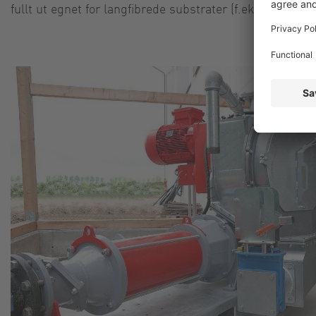
fullt ut egnet for langfibrede substrater (f.eks. bilgre