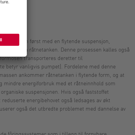
es biomassen først med en flytende suspensjon,
sirkulering fra råtnetanken. Denne prosessen kalles også
fôrmosen transporteres deretter til
e betyr vanligvis pumpet). Fordelene med denne
massen ankommer råtnetanken i flytende form, og at
ig mindre energiforbruk med et råtneinnhold som
organiske suspensjonen. Hvis også faststoffet
t reduserte energibehovet også ledsages av økt
userer også det utbredte problemet med dannelse av
ende fôringssystemer som i tillegg til fornybare