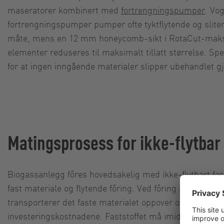
maseratorer kombinert med
fortrengningspumper
. Vo
fortrengningspumper pumper ofte tyktflytende og sliten
måte, mens en 12 mm honeycomb-sikt i RotaCut-makser
elementer reduseres til maksimalt tillatt størrelse. Spe
for at ingen inngående materialer slipper ubehandlet 
Matingsprosess for ikke-flytba
Biogassanlegg fôres hovedsakelig med ikke-flytbart fast
fast materiale og flytende fôring. Ved fôring med tørt 
transporterer det faste materialet oppover og ned på d
investeringskostnadene. Faststoffet må imidlertid omrø