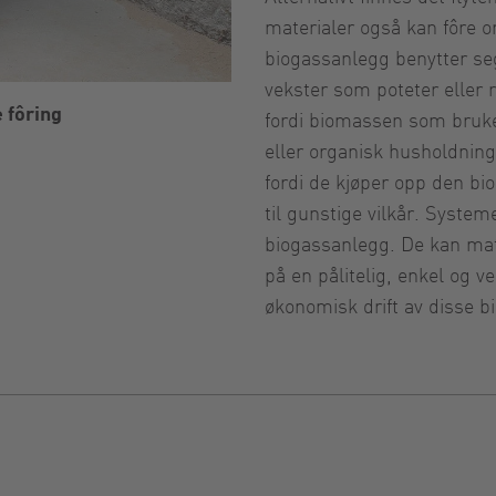
materialer også kan fôre 
biogassanlegg benytter seg
vekster som poteter eller rø
 fôring
fordi biomassen som bruke
eller organisk husholdning
fordi de kjøper opp den bi
til gunstige vilkår. Syste
biogassanlegg. De kan mat
på en pålitelig, enkel og 
økonomisk drift av disse 