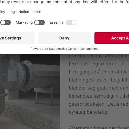
ss, halm eller landbruksavfall som møkk).
Ved flytende fôring bland
digestatet eller såkalt re
mosing. Den resulterende 
fermenteringsrommet (dett
fremgangsmåten er at bio
blandingen krever betydel
blander seg godt med den 
behandles samtidig, vil de
gassproduksjon. Dette red
flytelag betydelig.
Alternativt finnes det flyt