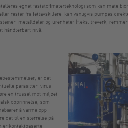
nstalleres egnet
faststoffmaterteknologi
som kan mate bioma
eller rester fra fettavskillere, kan vanligvis pumpes direk
einer, metalldeler og urenheter (f.eks. treverk, remmer o
t håndterbart nivå.
nebestemmelser, er det
tuelle parasitter, virus
øre en trussel mot miljøet,
imalsk opprinnelse, som
innebærer å varme opp
e det til en størrelse på
 er kontaktbaserte