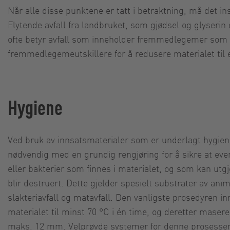
Når alle disse punktene er tatt i betraktning, må det i
Flytende avfall fra landbruket, som gjødsel og glyserin 
ofte betyr avfall som inneholder fremmedlegemer som st
fremmedlegemeutskillere for å redusere materialet til e
Hygiene
Ved bruk av innsatsmaterialer som er underlagt hygie
nødvendig med en grundig rengjøring for å sikre at even
eller bakterier som finnes i materialet, og som kan utgj
blir destruert. Dette gjelder spesielt substrater av an
slakteriavfall og matavfall. Den vanligste prosedyren 
materialet til minst 70 °C i én time, og deretter maserer
maks. 12 mm. Velprøvde systemer for denne prosessen