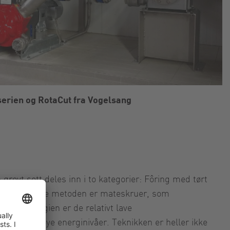
serien og RotaCut fra Vogelsang
rovt sett deles inn i to kategorier: Fôring med tørt
 Den mest brukte metoden er mateskruer, som
e teknologien er de relativt lave
d svært høye energinivåer. Teknikken er heller ikke