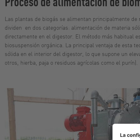
Proceso de alimentación de biom
Las plantas de biogás se alimentan principalmente de 
dividen en dos categorías: alimentación de materia sól
directamente en el digestor. El método más habitual es l
biosuspensión orgánica. La principal ventaja de esta t
sólida en el interior del digestor, lo que supone un e
otros, hierba, paja o residuos agrícolas como el purín).