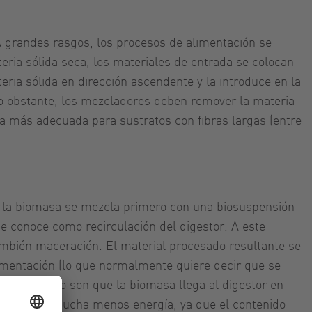
A grandes rasgos, los procesos de alimentación se
eria sólida seca, los materiales de entrada se colocan
eria sólida en dirección ascendente y la introduce en la
 No obstante, los mezcladores deben remover la materia
la más adecuada para sustratos con fibras largas (entre
a, la biomasa se mezcla primero con una biosuspensión
 se conoce como recirculación del digestor. A este
mbién maceración. El material procesado resultante se
ermentación (lo que normalmente quiere decir que se
ste proceso son que la biomasa llega al digestor en
a consume mucha menos energía, ya que el contenido