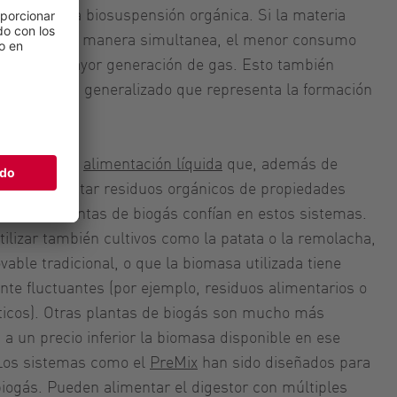
clado con la biosuspensión orgánica. Si la materia
mo tiempo de manera simultanea, el menor consumo
o de una mayor generación de gas. Esto también
 el problema generalizado que representa la formación
 sistemas de
alimentación líquida
que, además de
eden alimentar residuos orgánicos de propiedades
Muchas plantas de biogás confían en estos sistemas.
tilizar también cultivos como la patata o la remolacha,
able tradicional, o que la biomasa utilizada tiene
e fluctuantes (por ejemplo, residuos alimentarios o
icos). Otras plantas de biogás son mucho más
a un precio inferior la biomasa disponible en ese
Los sistemas como el
PreMix
han sido diseñados para
biogás. Pueden alimentar el digestor con múltiples