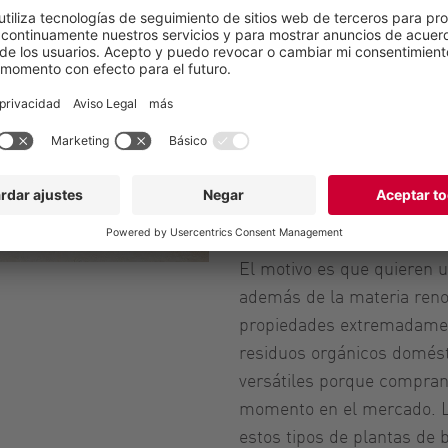
del digestor está bien mez
sólida se procesa al mis
energético irá acompañad
reduce significativamente
de capas flotantes.
Como alternativa, existen
materiales renovables, pu
completamente distintas. 
El motivo es que quieren u
además de la materia renov
propiedades extremadament
residuos orgánicos domést
versátiles porque compran 
momento en el mercado. 
estos tipos de plantas de 