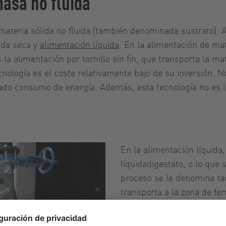
asa no fluida
materia sólida no fluida (también denominada sustrato). 
ida seca y
alimentación líquida
. En la alimentación de mat
a alimentación por tornillo sin fin, que transporta la mat
ecnología es el coste relativamente bajo de su inversión.
levado consumo de energía. Además, esta tecnología no es 
En la alimentación líquid
líquidadigestato, o lo que
proceso se le denomina ta
transporta a la zona de f
bombea). Las ventajas de e
forma líquida y su mezcl