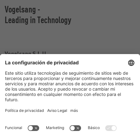
Vogelsang -
Leading in Technology
Vogelsang S.L.U.
Carrer Falcó, 10-12,
43810 El Pla de Santa Maria, Tarragona
España
Contacto
Teléfono:
+34 977 60 67 33
Correo electrónico:
spain@vogelsang.info