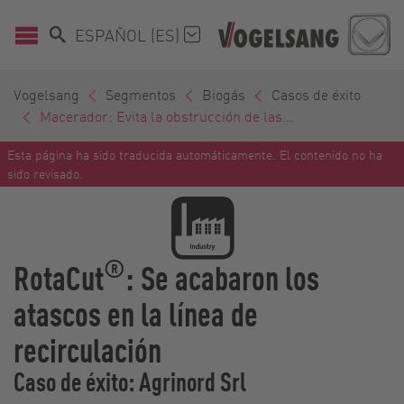
ESPAÑOL (ES)
Vogelsang
Segmentos
Biogás
Casos de éxito
Macerador: Evita la obstrucción de las...
Esta página ha sido traducida automáticamente. El contenido no ha
sido revisado.
®
RotaCut
: Se acabaron los
atascos en la línea de
recirculación
Caso de éxito: Agrinord Srl