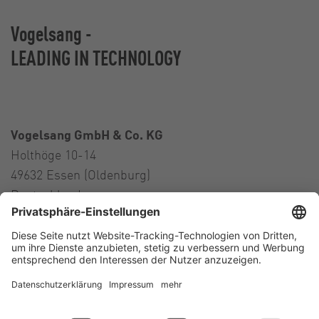
Vogelsang -
LEADING IN TECHNOLOGY
Vogelsang GmbH & Co. KG
Holthöge 10-14
49632 Essen (Oldenburg)
Deutschland
Kontakt
Tel.:
+49 5434 83 0
E-Mail:
germany@vogelsang.info