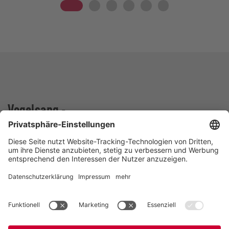
Vogelsang -
LEADING IN TECHNOLOGY
Vogelsang GmbH & Co. KG
Holthöge 10-14
49632 Essen (Oldenburg)
Deutschland