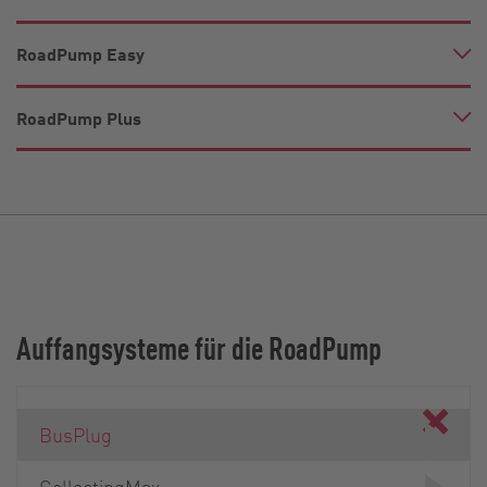
RoadPump Easy
RoadPump Plus
Auffangsysteme für die RoadPump
BusPlug
CollectingMax