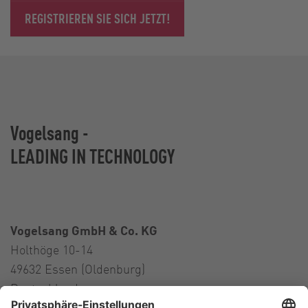
REGISTRIEREN SIE SICH JETZT!
Vogelsang -
LEADING IN TECHNOLOGY
Vogelsang GmbH & Co. KG
Holthöge 10-14
49632 Essen (Oldenburg)
Deutschland