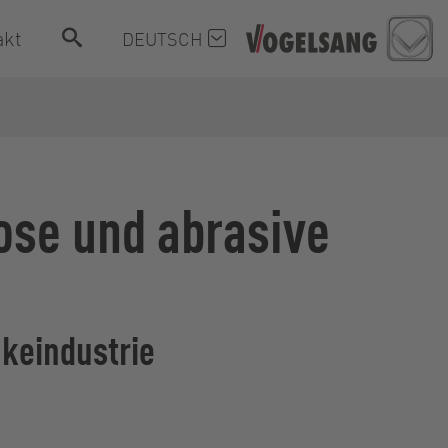
akt
DEUTSCH
ose und abrasive
nkeindustrie