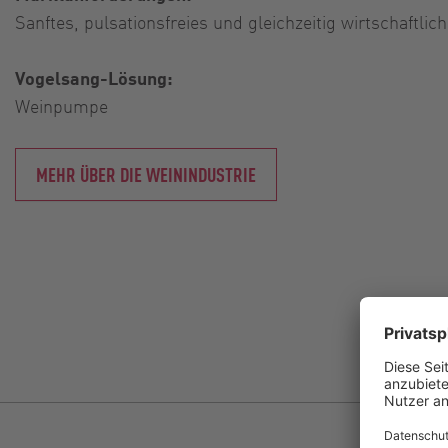
Sanftes, pulsationsfreies und gleichzeitig wirtschaftl
Vogelsang-Lösung:
Weinpumpe
MEHR ÜBER DIE WEININDUSTRIE