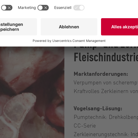
Pump- und Zerk
Fleischindustri
Marktanforderungen:
Verpumpen von scherempfi
Kraftvolles Zerkleinern vo
Vogelsang-Lösung:
Pumptechnik: Drehkolben
CC-Serie
Zerkleinerungstechnik: Ind