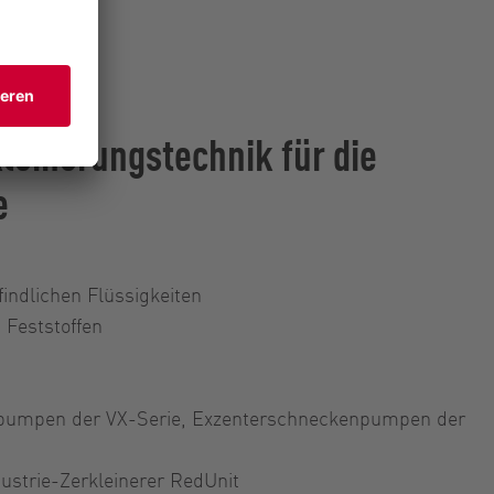
leinerungstechnik für die
e
ndlichen Flüssigkeiten
n Feststoffen
pumpen der VX-Serie, Exzenterschneckenpumpen der
ustrie-Zerkleinerer RedUnit