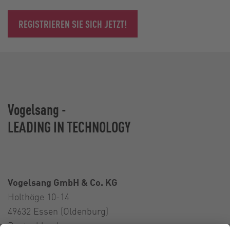
REGISTRIEREN SIE SICH JETZT!
Vogelsang -
LEADING IN TECHNOLOGY
Vogelsang GmbH & Co. KG
Holthöge 10-14
49632 Essen (Oldenburg)
Deutschland