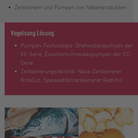
Zerkleinern und Pumpen von Nebenprodukten
Vogelsang Lösung
Pumpen-Technologie: Drehkolbenpumpen der
VX-Serie, Exzenterschneckenpumpen der CC-
Serie
Zerkleinerungstechnik: Nass-Zerkleinerer
RotaCut, Speiseabfallzerkleinerer RedUnit