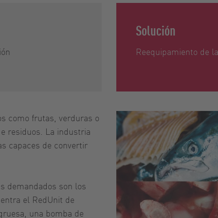
Solución
ión
Reequipamiento de l
os como frutas, verduras o
de residuos. La industria
as capaces de convertir
más demandados son los
entra el RedUnit de
 gruesa, una bomba de