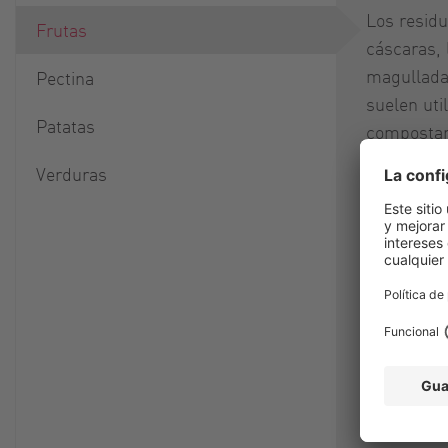
Los residu
Frutas
cáscaras, 
magullada
Pectina
suelen uti
Patatas
compostar
orgánicos 
Verduras
mediante d
También s
productos 
como extra
piensos o 