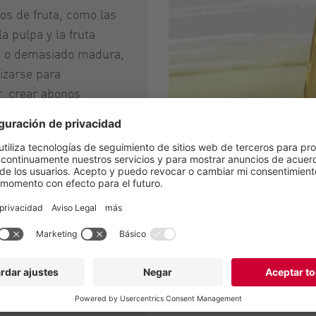
os de fruta, como las
la pulpa y la fruta
 o demasiado madura,
lizarse para
, crear abonos
o producir biogás
igestión anaeróbica.
e transforman en
de valor añadido,
ctos de frutas,
tintes naturales.