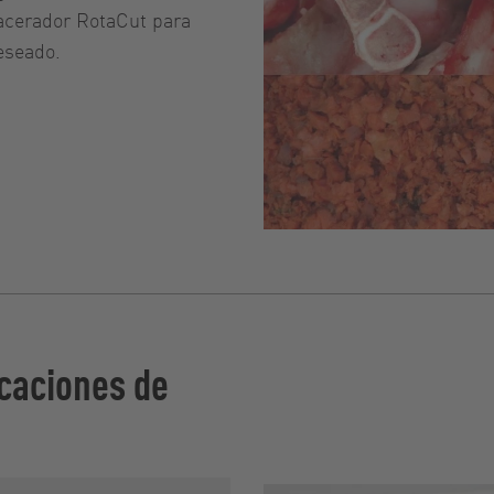
macerador RotaCut para
eseado.
caciones de