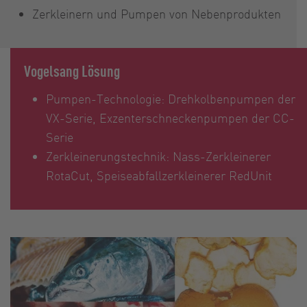
Zerkleinern und Pumpen von Nebenprodukten
Vogelsang Lösung
Pumpen-Technologie: Drehkolbenpumpen der
VX-Serie, Exzenterschneckenpumpen der CC-
Serie
Zerkleinerungstechnik: Nass-Zerkleinerer
RotaCut, Speiseabfallzerkleinerer RedUnit