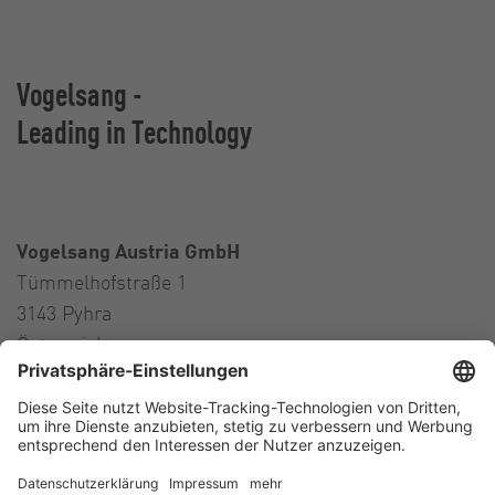
Vogelsang -
Leading in Technology
Vogelsang Austria GmbH
Tümmelhofstraße 1
3143 Pyhra
Österreich
Contact
Tel.:
+43 664 16 56 724
E-Mail:
austria@vogelsang.info