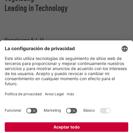
Leading in Technology
Vogelsang S.L.U.
Carrer Falcó, 10-12,
43810 El Pla de Santa Maria, Tarragona
España
Contacto
Teléfono:
+34 977 60 67 33
Correo electrónico:
spain@vogelsang.info