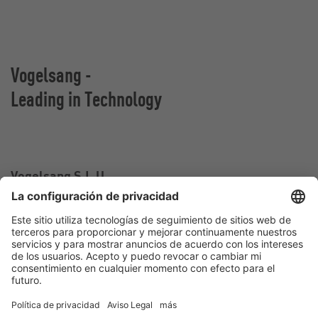
Vogelsang -
Leading in Technology
Vogelsang S.L.U.
Carrer Falcó, 10-12,
43810 El Pla de Santa Maria, Tarragona
España
Contacto
Teléfono:
+34 977 60 67 33
Correo electrónico:
spain@vogelsang.info