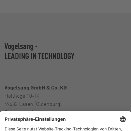
Vogelsang -
LEADING IN TECHNOLOGY
Vogelsang GmbH & Co. KG
Holthöge 10-14
49632 Essen (Oldenburg)
Deutschland
Kontakt