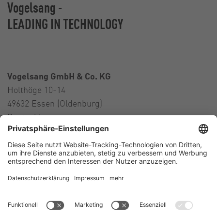
Vogelsang -
LEADING IN TECHNOLOGY
Vogelsang GmbH & Co. KG
Holthöge 10-14
49632 Essen (Oldenburg)
Deutschland
Kontakt
Tel.:
+49 5434 83 0
E-Mail:
germany@vogelsang.info