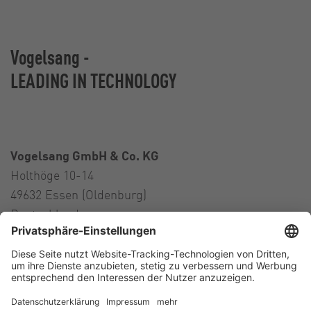
Vogelsang -
LEADING IN TECHNOLOGY
Vogelsang GmbH & Co. KG
Holthöge 10-14
49632 Essen (Oldenburg)
Deutschland
Kontakt
Tel.:
+49 5434 83 0
E-Mail:
germany@vogelsang.info