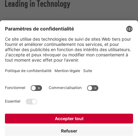
Leading in Technology
Vogelsang France
Z.A. De Fontgrave
26740 Montboucher sur Jabron
France
Contact
Téléphone:
+ (33) 04.75.52.74.50
france@vogelsang.info