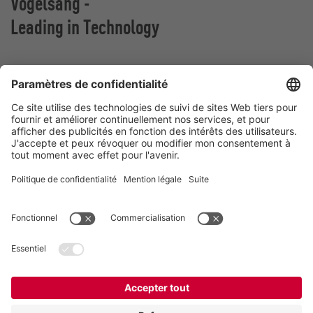
Vogelsang -
Leading in Technology
Vogelsang France
Z.A. De Fontgrave
26740 Montboucher sur Jabron
France
Contact
Téléphone:
+ (33) 04.75.52.74.50
france@vogelsang.info