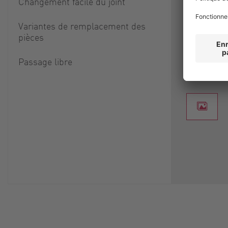
Changement facile du joint
d'être dém
stator son
Variantes de remplacement des
ou sur le
pièces
unité.
Passage libre
Informati