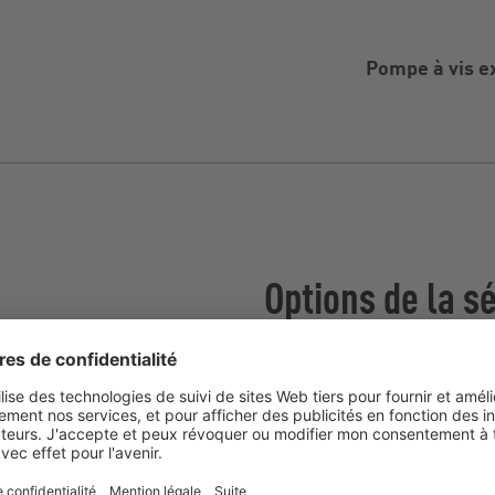
Pompe à vis e
Options de la s
ractéristiques clés de
Boîtier d'aspiration St
CC est son mécanisme
grâce auquel le tuyau
Boîtier d'aspiration Mul
pe n'a pas besoin