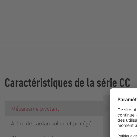
Caractéristiques de la série CC
Une des ca
Mécanisme pivotant
la série 
pivotant, 
Arbre de cardan solide et protégé
de la pom