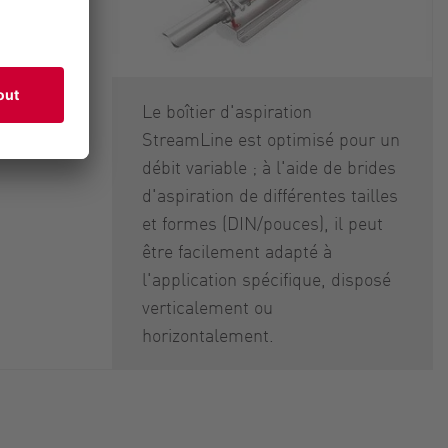
nt
Le boîtier d'aspiration
StreamLine est optimisé pour un
débit variable ; à l'aide de brides
d'aspiration de différentes tailles
et formes (DIN/pouces), il peut
être facilement adapté à
l'application spécifique, disposé
verticalement ou
horizontalement.