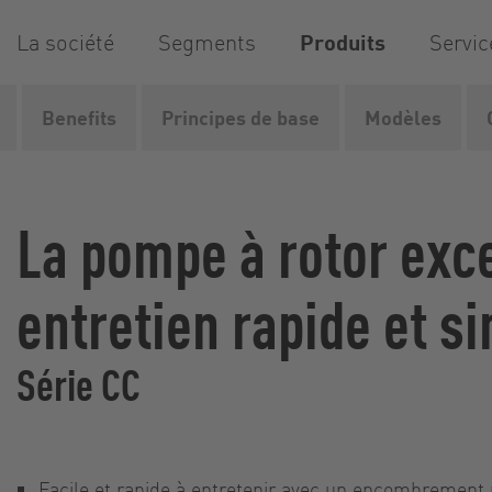
La société
Segments
Produits
Servic
Benefits
Principes de base
Modèles
Vogelsang
Produits
Pompes
Pompes à rotor excen
La pompe à rotor exc
entretien rapide et s
Série CC
Facile et rapide à entretenir avec un encombrement