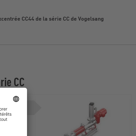
xcentrée CC44 de la série CC de Vogelsang
érie CC
reamLine
tiConnect