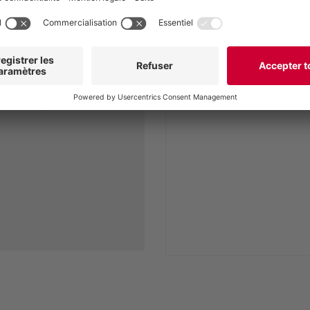
Géométrie rotor-stator
onté. Le rotor et le
t pivotés vers le haut
Variantes d'entraîneme
 côté comme une seule
ons complémentaires: