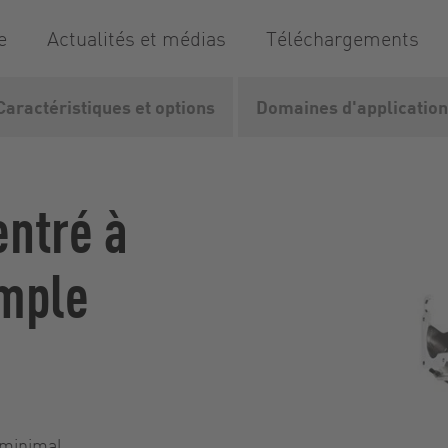
e
Actualités et médias
Téléchargements
Caractéristiques et options
Domaines d'application
tré
Série CC
entré à
imple
 minimal