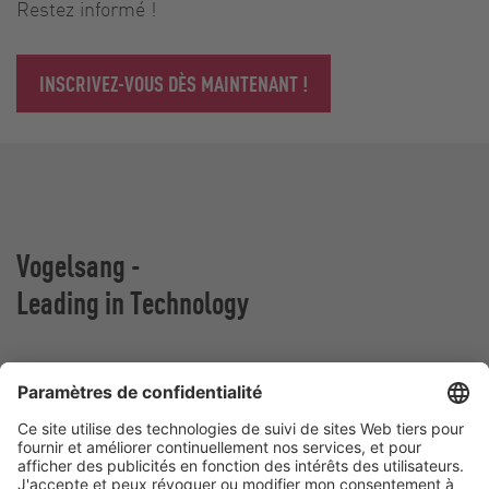
Restez informé !
INSCRIVEZ-VOUS DÈS MAINTENANT !
Vogelsang -
Leading in Technology
Vogelsang France
Z.A. De Fontgrave
26740 Montboucher sur Jabron